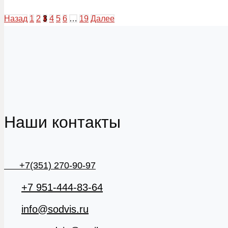
Назад
1
2
3
4
5
6
…
19
Далее
Наши контакты
+7(351) 270-90-97
+7 951-444-83-64
info@sodvis.ru