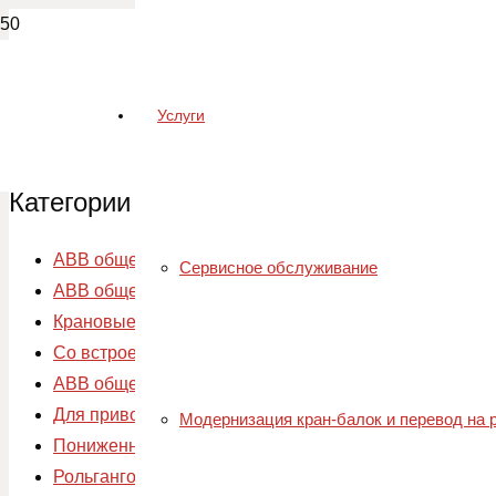
Услуги
Категории
АВВ общего назначения с чугунной станиной, класс 
Сервисное обслуживание
АВВ общего назначения с алюминиевой станиной, кл
Крановые
Со встроенным электромагнитным тормозом
АВВ общего назначения с алюминиевой станиной, кл
Для привода осевых вентиляторов ПТИЧНИКИ
Модернизация кран-балок и перевод на
Пониженной высоты (IP23)
Рольганговые