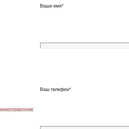
Ваше имя*
энергоэффективности IE2
асс энергоэффективности IE1
Ваш телефон*
асс энергоэффективности IE2
 радиоуправление