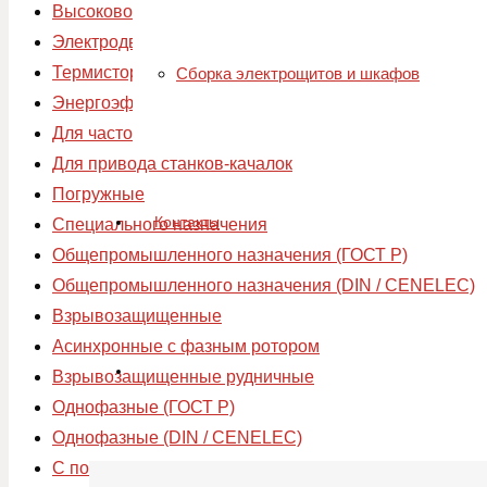
Высоковольтные
Электродвигатели для привода осевых вентиляторов
Термисторное реле ENERAL
Cборка электрощитов и шкафов
Энергоэффективные
Для частотного регулирования (АДЧР)
Для привода станков-качалок
Погружные
Контакты
Специального назначения
Общепромышленного назначения (ГОСТ Р)
Общепромышленного назначения (DIN / CENELEC)
Взрывозащищенные
Асинхронные с фазным ротором
Взрывозащищенные рудничные
Однофазные (ГОСТ Р)
Однофазные (DIN / CENELEC)
С повышенным скольжением