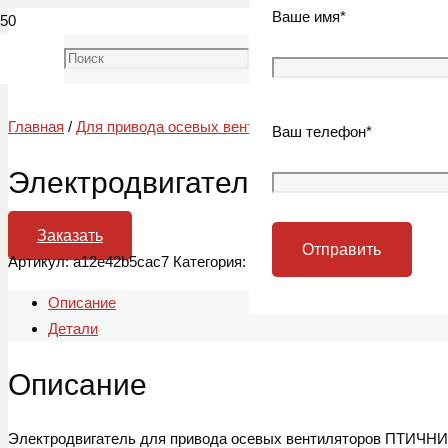
Ваше имя*
Главная
/
Для привода осевых вентиляторов ПТИЧНИКИ
/ Эле
Ваш телефон*
Электродвигатель АИРП 80 С6
Заказать
Артикул:
a12e42b5cac7
Категория:
Для привода осевых венти
Описание
Детали
Описание
Электродвигатель для привода осевых вентиляторов ПТИЧНИКИ