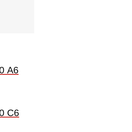
0 А6
0 С6