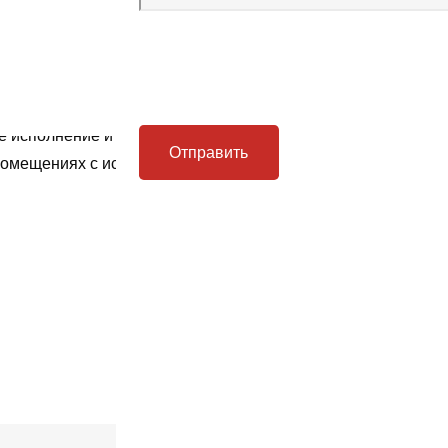
ЧНИКИ предназначен для работы в режиме S1 от сети пере
ое исполнение и категория размещения – У2. Двигатели исп
помещениях с искусственной вентиляцией.