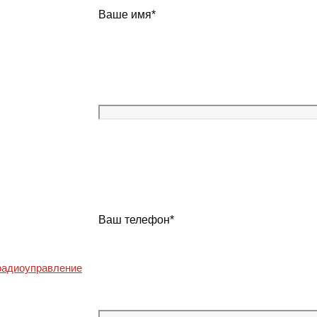
Ваше имя*
 Электродвигатель АИРП 80 О6
 О6
Ваш телефон*
ентиляторов ПТИЧНИКИ
 радиоуправление