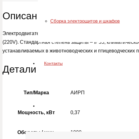
Описание
Cборка электрощитов и шкафов
Электродвигатель для привода осевых вентиляторов ПТИ
(220V). Стандартная степень защиты – IP55, климатическ
устанавливаемых в животноводческих и птицеводческих 
Контакты
Детали
Тип/Марка
АИРП
Мощность, кВт
0,37
Обороты / мин.
1000