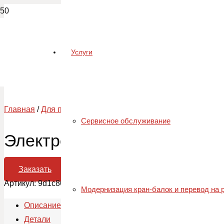
Услуги
Главная
/
Для привода осевых вентиляторов ПТИЧНИКИ
/
Сервисное обслуживание
Электродвигатель АИРП 80
Заказать
Артикул:
9d1c8645bcc1
Категория:
Для привода осевых в
Модернизация кран-балок и перевод на
Описание
Детали