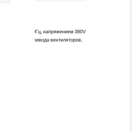
менного тока 50Гц, напряжением 380V
ользуются для привода вентиляторов,