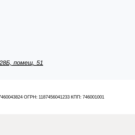
 28Б, помещ. 51
460043824
ОГРН:
1187456041233
КПП:
746001001